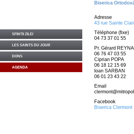
Biserica Ortodox
Adresse
43 rue Sainte Clai
Téléphone (fixe)
SFINTII ZILEI
04 73 37 01 55
LES SAINTS DU JOUR
Pr. Gérard REYN
06 76 47 03 55
DONS
Ciprian POPA
06 18 12 15 69
AGENDA
Ioan SARBAN
06 01 23 43 22
Email
clermont@mitropol
Facebook
Biserica Clermont